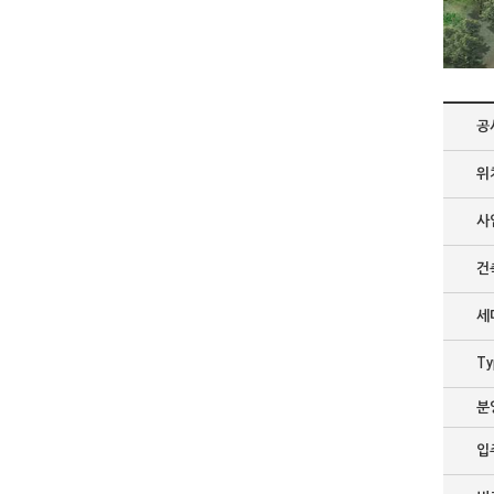
공
위
사
건
세
Ty
분
입