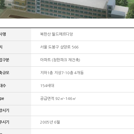
사명
북한산 월드메르디앙
치
서울 도봉구 삼양로 566
업구분
아파트 (청한파크 재건축)
축규모
지하1층 지상7-10층 4개동
대수
154세대
pe
공급면적 92㎡-146㎡
양시기
주시기
2005년 6월