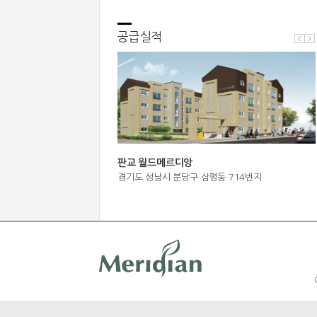
공급실적
앙
판교 월드메르디앙
정읍역세권지구 월드메르디앙 더 브리온
207
경기도 성남시 분당구 삼평동 714번지
전북특별자치도 정읍시 농소동 127-56번지 .