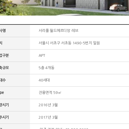
사명
서리풀 월드메르디앙 레브
치
서울시 서초구 서초동 1490-5번지 일원
업구분
APT
축규모
5층 4개동
대수
40세대
pe
전용면적 59㎡
양시기
2016년 3월
주시기
2017년 3월