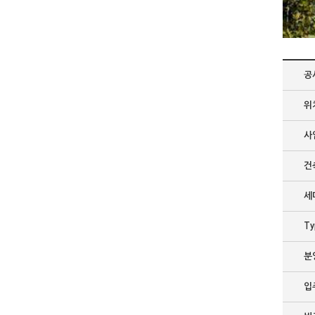
공
위
사
건
세
Ty
분
입