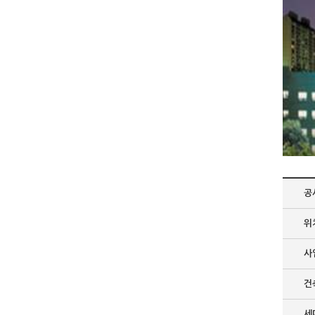
공
위
사
건
세