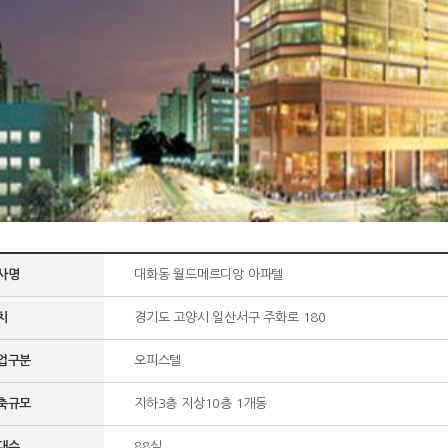
사명
대화동 월드메르디앙 아파텔
치
경기도 고양시 일산서구 주화로 180
업구분
오피스텔
축규모
지하3층 지상10층 1개동
대수
88실